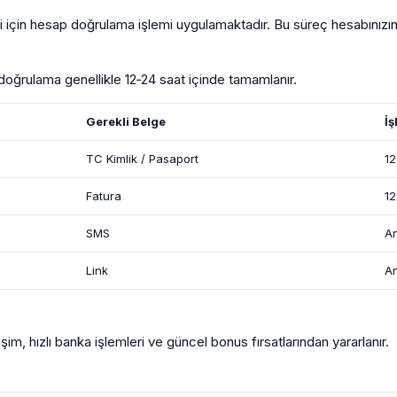
 için hesap doğrulama işlemi uygulamaktadır. Bu süreç hesabınızın 
 doğrulama genellikle 12‑24 saat içinde tamamlanır.
Gerekli Belge
İş
TC Kimlik / Pasaport
12
Fatura
12
SMS
An
Link
An
rişim, hızlı banka işlemleri ve güncel bonus fırsatlarından yararlanır.