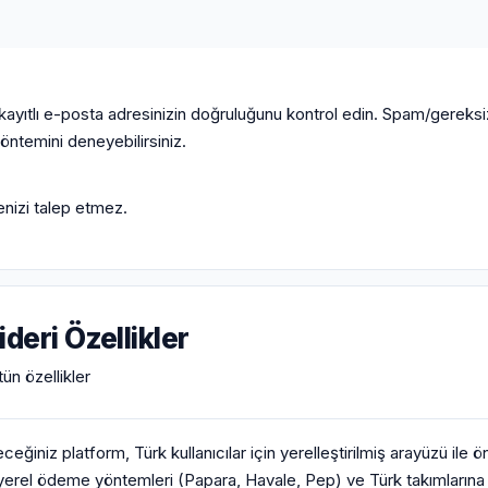
kayıtlı e-posta adresinizin doğruluğunu kontrol edin. Spam/gereks
yöntemini deneyebilirsiniz.
enizi talep etmez.
deri Özellikler
ün özellikler
eceğiniz platform, Türk kullanıcılar için yerelleştirilmiş arayüzü il
 yerel ödeme yöntemleri (Papara, Havale, Pep) ve Türk takımlarına