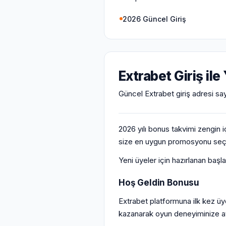
2026 Güncel Giriş
Extrabet Giriş ile
Güncel Extrabet giriş adresi say
2026 yılı bonus takvimi zengin i
size en uygun promosyonu seçeb
Yeni üyeler için hazırlanan başlan
Hoş Geldin Bonusu
Extrabet platformuna ilk kez üye 
kazanarak oyun deneyiminize avan