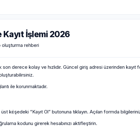
 Kayıt İşlemi 2026
p oluşturma rehberi
 son derece kolay ve hızlıdır. Güncel giriş adresi üzerinden kayı
luşturabilirsiniz.
ğlantı ile korunmaktadır.
 üst köşedeki “Kayıt Ol” butonuna tıklayın. Açılan formda bilgilerini
ulama kodunu girerek hesabınızı aktifleştirin.