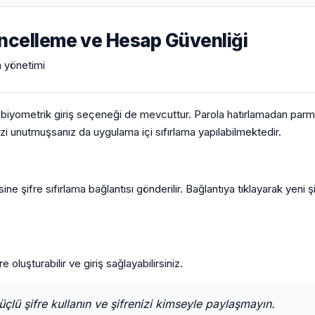
üncelleme ve Hesap Güvenliği
a yönetimi
in biyometrik giriş seçeneği de mevcuttur. Parola hatırlamadan parm
nizi unutmuşsanız da uygulama içi sıfırlama yapılabilmektedir.
ne şifre sıfırlama bağlantısı gönderilir. Bağlantıya tıklayarak yeni şif
 oluşturabilir ve giriş sağlayabilirsiniz.
üçlü şifre kullanın ve şifrenizi kimseyle paylaşmayın.