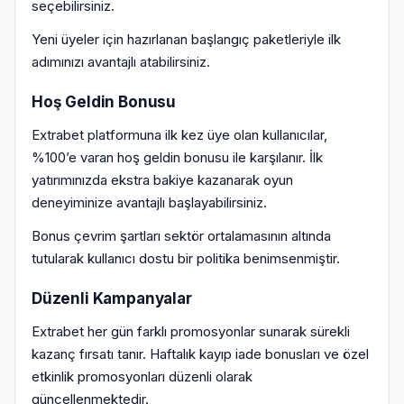
seçebilirsiniz.
Yeni üyeler için hazırlanan başlangıç paketleriyle ilk
adımınızı avantajlı atabilirsiniz.
Hoş Geldin Bonusu
Extrabet platformuna ilk kez üye olan kullanıcılar,
%100’e varan hoş geldin bonusu ile karşılanır. İlk
yatırımınızda ekstra bakiye kazanarak oyun
deneyiminize avantajlı başlayabilirsiniz.
Bonus çevrim şartları sektör ortalamasının altında
tutularak kullanıcı dostu bir politika benimsenmiştir.
Düzenli Kampanyalar
Extrabet her gün farklı promosyonlar sunarak sürekli
kazanç fırsatı tanır. Haftalık kayıp iade bonusları ve özel
etkinlik promosyonları düzenli olarak
güncellenmektedir.