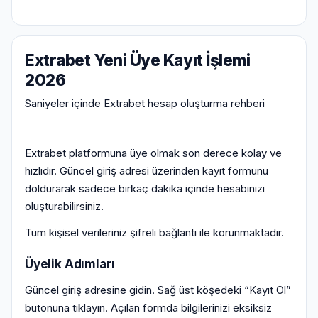
Extrabet Yeni Üye Kayıt İşlemi
2026
Saniyeler içinde Extrabet hesap oluşturma rehberi
Extrabet platformuna üye olmak son derece kolay ve
hızlıdır. Güncel giriş adresi üzerinden kayıt formunu
doldurarak sadece birkaç dakika içinde hesabınızı
oluşturabilirsiniz.
Tüm kişisel verileriniz şifreli bağlantı ile korunmaktadır.
Üyelik Adımları
Güncel giriş adresine gidin. Sağ üst köşedeki “Kayıt Ol”
butonuna tıklayın. Açılan formda bilgilerinizi eksiksiz