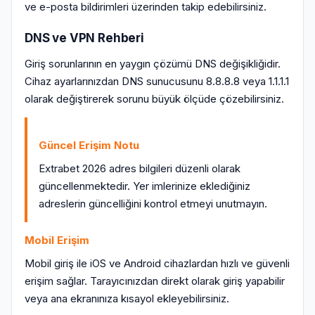
ve e-posta bildirimleri üzerinden takip edebilirsiniz.
DNS ve VPN Rehberi
Giriş sorunlarının en yaygın çözümü DNS değişikliğidir.
Cihaz ayarlarınızdan DNS sunucusunu 8.8.8.8 veya 1.1.1.1
olarak değiştirerek sorunu büyük ölçüde çözebilirsiniz.
Güncel Erişim Notu
Extrabet 2026 adres bilgileri düzenli olarak
güncellenmektedir. Yer imlerinize eklediğiniz
adreslerin güncelliğini kontrol etmeyi unutmayın.
Mobil Erişim
Mobil giriş ile iOS ve Android cihazlardan hızlı ve güvenli
erişim sağlar. Tarayıcınızdan direkt olarak giriş yapabilir
veya ana ekranınıza kısayol ekleyebilirsiniz.