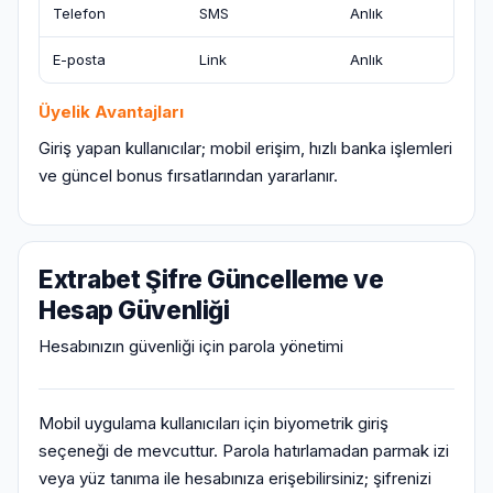
Telefon
SMS
Anlık
E-posta
Link
Anlık
Üyelik Avantajları
Giriş yapan kullanıcılar; mobil erişim, hızlı banka işlemleri
ve güncel bonus fırsatlarından yararlanır.
Extrabet Şifre Güncelleme ve
Hesap Güvenliği
Hesabınızın güvenliği için parola yönetimi
Mobil uygulama kullanıcıları için biyometrik giriş
seçeneği de mevcuttur. Parola hatırlamadan parmak izi
veya yüz tanıma ile hesabınıza erişebilirsiniz; şifrenizi