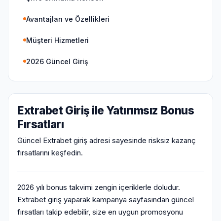
Avantajları ve Özellikleri
Müşteri Hizmetleri
2026 Güncel Giriş
Extrabet Giriş ile Yatırımsız Bonus
Fırsatları
Güncel Extrabet giriş adresi sayesinde risksiz kazanç
fırsatlarını keşfedin.
2026 yılı bonus takvimi zengin içeriklerle doludur.
Extrabet giriş yaparak kampanya sayfasından güncel
fırsatları takip edebilir, size en uygun promosyonu