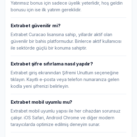
Yatırımsız bonus için sadece üyelik yeterlidir, hoş geldin
bonusu için ise ilk yatırım gereklidir.
Extrabet güvenilir mi?
Extrabet Curacao lisansına sahip, yıllardır aktif olan
güvenilir bir bahis platformudur. Binlerce aktif kullanıcısı
ile sektörde güçlü bir konuma sahiptir.
Extrabet şifre sıfırlama nasıl yapılır?
Extrabet giriş ekranından Şifremi Unuttum seçeneğine
tıklayın. Kayıtlı e-posta veya telefon numaranıza gelen
kodla yeni şifrenizi belirleyin.
Extrabet mobil uyumlu mu?
Extrabet mobil uyumlu yapısı ile her cihazdan sorunsuz
çalışır. iOS Safari, Android Chrome ve diğer modern
tarayıcılarda optimize edilmiş deneyim sunar.