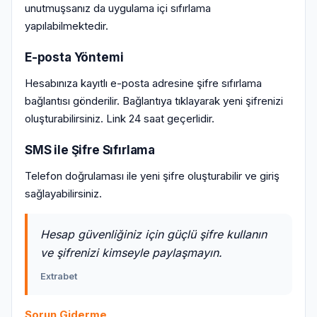
unutmuşsanız da uygulama içi sıfırlama
yapılabilmektedir.
E-posta Yöntemi
Hesabınıza kayıtlı e-posta adresine şifre sıfırlama
bağlantısı gönderilir. Bağlantıya tıklayarak yeni şifrenizi
oluşturabilirsiniz. Link 24 saat geçerlidir.
SMS ile Şifre Sıfırlama
Telefon doğrulaması ile yeni şifre oluşturabilir ve giriş
sağlayabilirsiniz.
Hesap güvenliğiniz için güçlü şifre kullanın
ve şifrenizi kimseyle paylaşmayın.
Extrabet
Sorun Giderme