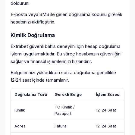
doldurun.
E-posta veya SMS ile gelen doğrulama kodunu girerek
hesabınızı aktifleştirin.
Kimlik Doğrulama
Extrabet güvenli bahis deneyimi için hesap doğrulama
işlemi uygulamaktadır. Bu süreç hesabınızın güvenliğini
sağlar ve finansal işlemlerinizi hızlandırır.
Belgelerinizi yükledikten sonra doğrulama genellikle
12‑24 saat içinde tamamlanır.
Doğrulama Türü
Gerekli Belge
İşlem Süresi
TC Kimlik /
Kimlik
12-24 Saat
Pasaport
Adres
Fatura
12-24 Saat