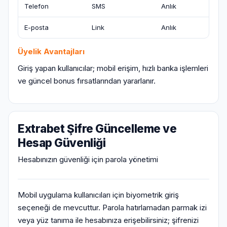
Telefon
SMS
Anlık
E-posta
Link
Anlık
Üyelik Avantajları
Giriş yapan kullanıcılar; mobil erişim, hızlı banka işlemleri
ve güncel bonus fırsatlarından yararlanır.
Extrabet Şifre Güncelleme ve
Hesap Güvenliği
Hesabınızın güvenliği için parola yönetimi
Mobil uygulama kullanıcıları için biyometrik giriş
seçeneği de mevcuttur. Parola hatırlamadan parmak izi
veya yüz tanıma ile hesabınıza erişebilirsiniz; şifrenizi