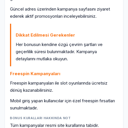
Güncel adres üzerinden kampanya sayfasını ziyaret
ederek aktif promosyonları inceleyebilirsiniz.
Dikkat Edilmesi Gerekenler
Her bonusun kendine özgü çevrim şartları ve
geçerlilik süresi bulunmaktadır. Kampanya
detaylarını mutlaka okuyun.
Freespin Kampanyaları
Freespin kampanyaları ile slot oyunlarında ücretsiz
dönüş kazanabilirsiniz.
Mobil giriş yapan kullanıcılar için özel freespin fırsatları
sunulmaktadır.
BONUS KURALLARI HAKKINDA NOT
Tüm kampanyalar resmi site kurallarına tabidir.