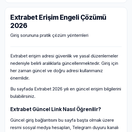
Extrabet Erişim Engeli Çözümü
2026
Giriş sorununa pratik çözüm yöntemleri
Extrabet erişim adresi güvenlik ve yasal düzenlemeler
nedeniyle belirli aralıklarla güncellenmektedir. Giriş için
her zaman güncel ve doğru adresi kullanmanız
önemlidir.
Bu sayfada Extrabet 2026 yılı en güncel erişim bilgilerini
bulabilirsiniz.
Extrabet Güncel Link Nasıl Öğrenilir?
Güncel giriş bağlantısını bu sayfa başta olmak üzere
resmi sosyal medya hesapları, Telegram duyuru kanalı