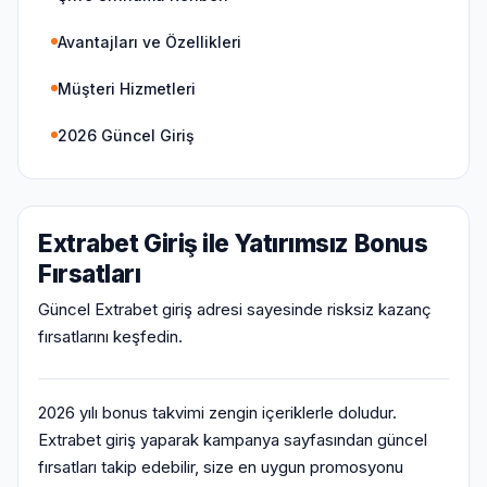
Avantajları ve Özellikleri
Müşteri Hizmetleri
2026 Güncel Giriş
Extrabet Giriş ile Yatırımsız Bonus
Fırsatları
Güncel Extrabet giriş adresi sayesinde risksiz kazanç
fırsatlarını keşfedin.
2026 yılı bonus takvimi zengin içeriklerle doludur.
Extrabet giriş yaparak kampanya sayfasından güncel
fırsatları takip edebilir, size en uygun promosyonu