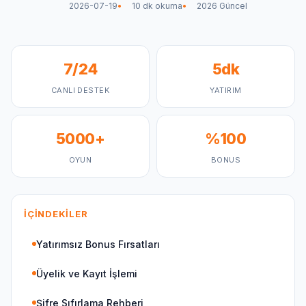
2026-07-19
10 dk okuma
2026 Güncel
7/24
5dk
CANLI DESTEK
YATIRIM
5000+
%100
OYUN
BONUS
İÇINDEKILER
Yatırımsız Bonus Fırsatları
Üyelik ve Kayıt İşlemi
Şifre Sıfırlama Rehberi