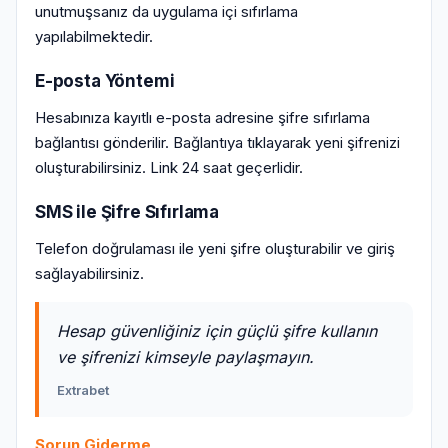
unutmuşsanız da uygulama içi sıfırlama
yapılabilmektedir.
E-posta Yöntemi
Hesabınıza kayıtlı e-posta adresine şifre sıfırlama
bağlantısı gönderilir. Bağlantıya tıklayarak yeni şifrenizi
oluşturabilirsiniz. Link 24 saat geçerlidir.
SMS ile Şifre Sıfırlama
Telefon doğrulaması ile yeni şifre oluşturabilir ve giriş
sağlayabilirsiniz.
Hesap güvenliğiniz için güçlü şifre kullanın
ve şifrenizi kimseyle paylaşmayın.
Extrabet
Sorun Giderme