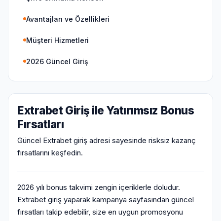
Avantajları ve Özellikleri
Müşteri Hizmetleri
2026 Güncel Giriş
Extrabet Giriş ile Yatırımsız Bonus
Fırsatları
Güncel Extrabet giriş adresi sayesinde risksiz kazanç
fırsatlarını keşfedin.
2026 yılı bonus takvimi zengin içeriklerle doludur.
Extrabet giriş yaparak kampanya sayfasından güncel
fırsatları takip edebilir, size en uygun promosyonu