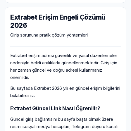
Extrabet Erişim Engeli Çözümü
2026
Giriş sorununa pratik çözüm yöntemleri
Extrabet erişim adresi güvenlik ve yasal düzenlemeler
nedeniyle belirli aralıklarla güncellenmektedir. Giriş için
her zaman güncel ve doğru adresi kullanmanız
önemlidir.
Bu sayfada Extrabet 2026 yılı en güncel erişim bilgilerini
bulabilirsiniz.
Extrabet Güncel Link Nasıl Öğrenilir?
Güncel giriş bağlantısını bu sayfa başta olmak üzere
resmi sosyal medya hesapları, Telegram duyuru kanalı