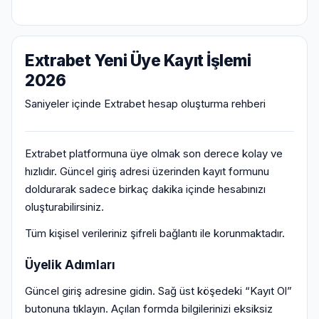
Extrabet Yeni Üye Kayıt İşlemi
2026
Saniyeler içinde Extrabet hesap oluşturma rehberi
Extrabet platformuna üye olmak son derece kolay ve
hızlıdır. Güncel giriş adresi üzerinden kayıt formunu
doldurarak sadece birkaç dakika içinde hesabınızı
oluşturabilirsiniz.
Tüm kişisel verileriniz şifreli bağlantı ile korunmaktadır.
Üyelik Adımları
Güncel giriş adresine gidin. Sağ üst köşedeki “Kayıt Ol”
butonuna tıklayın. Açılan formda bilgilerinizi eksiksiz