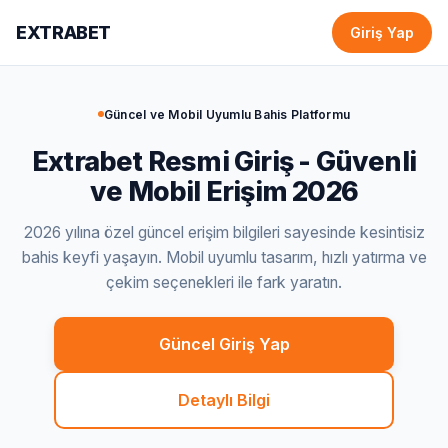
EXTRABET
Giriş Yap
Güncel ve Mobil Uyumlu Bahis Platformu
Extrabet Resmi Giriş - Güvenli
ve Mobil Erişim 2026
2026 yılına özel güncel erişim bilgileri sayesinde kesintisiz
bahis keyfi yaşayın. Mobil uyumlu tasarım, hızlı yatırma ve
çekim seçenekleri ile fark yaratın.
Güncel Giriş Yap
Detaylı Bilgi