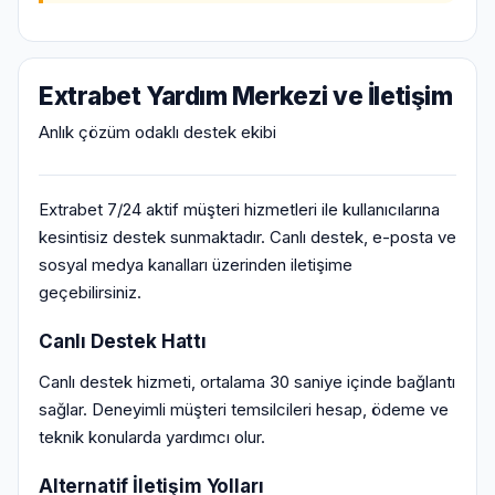
Extrabet Yardım Merkezi ve İletişim
Anlık çözüm odaklı destek ekibi
Extrabet 7/24 aktif müşteri hizmetleri ile kullanıcılarına
kesintisiz destek sunmaktadır. Canlı destek, e-posta ve
sosyal medya kanalları üzerinden iletişime
geçebilirsiniz.
Canlı Destek Hattı
Canlı destek hizmeti, ortalama 30 saniye içinde bağlantı
sağlar. Deneyimli müşteri temsilcileri hesap, ödeme ve
teknik konularda yardımcı olur.
Alternatif İletişim Yolları