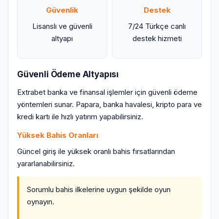
Güvenlik
Destek
Lisanslı ve güvenli
7/24 Türkçe canlı
altyapı
destek hizmeti
Güvenli Ödeme Altyapısı
Extrabet banka ve finansal işlemler için güvenli ödeme
yöntemleri sunar. Papara, banka havalesi, kripto para ve
kredi kartı ile hızlı yatırım yapabilirsiniz.
Yüksek Bahis Oranları
Güncel giriş ile yüksek oranlı bahis fırsatlarından
yararlanabilirsiniz.
Sorumlu bahis ilkelerine uygun şekilde oyun
oynayın.