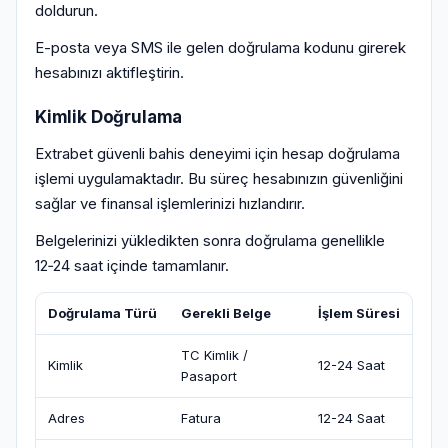
doldurun.
E-posta veya SMS ile gelen doğrulama kodunu girerek
hesabınızı aktifleştirin.
Kimlik Doğrulama
Extrabet güvenli bahis deneyimi için hesap doğrulama
işlemi uygulamaktadır. Bu süreç hesabınızın güvenliğini
sağlar ve finansal işlemlerinizi hızlandırır.
Belgelerinizi yükledikten sonra doğrulama genellikle
12‑24 saat içinde tamamlanır.
Doğrulama Türü
Gerekli Belge
İşlem Süresi
TC Kimlik /
Kimlik
12-24 Saat
Pasaport
Adres
Fatura
12-24 Saat