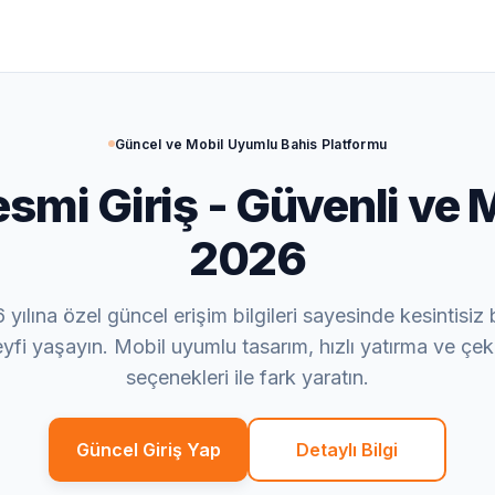
Güncel ve Mobil Uyumlu Bahis Platformu
smi Giriş - Güvenli ve 
2026
 yılına özel güncel erişim bilgileri sayesinde kesintisiz 
yfi yaşayın. Mobil uyumlu tasarım, hızlı yatırma ve çe
seçenekleri ile fark yaratın.
Güncel Giriş Yap
Detaylı Bilgi