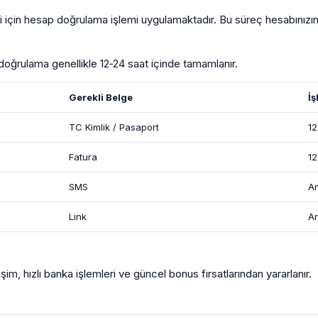
 için hesap doğrulama işlemi uygulamaktadır. Bu süreç hesabınızın 
 doğrulama genellikle 12‑24 saat içinde tamamlanır.
Gerekli Belge
İş
TC Kimlik / Pasaport
12
Fatura
12
SMS
An
Link
An
rişim, hızlı banka işlemleri ve güncel bonus fırsatlarından yararlanır.