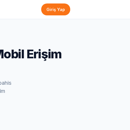
Giriş Yap
Mobil Erişim
bahis
kim