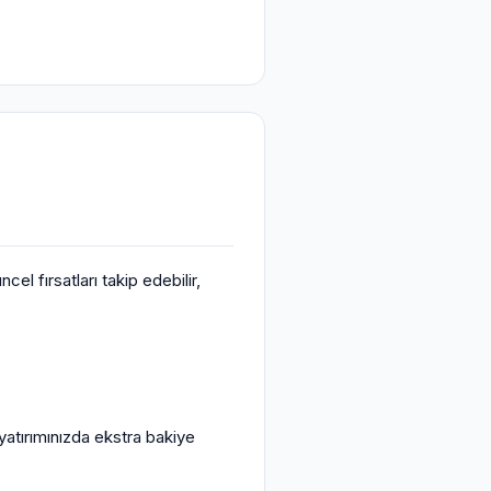
l fırsatları takip edebilir,
 yatırımınızda ekstra bakiye