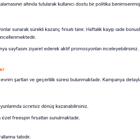
alamasının altında tutularak kullanıcı dostu bir politika benimsenmişt
nlar sunarak sürekli kazanç fırsatı tanır. Haftalık kayıp iade bonusla
üncellenmektedir.
 sayfasını ziyaret ederek aktif promosyonları inceleyebilirsiniz.
er
vrim şartları ve geçerlilik süresi bulunmaktadır. Kampanya detayl
yunlarında ücretsiz dönüş kazanabilirsiniz.
n özel freespin fırsatları sunulmaktadır.
larına tabidir.