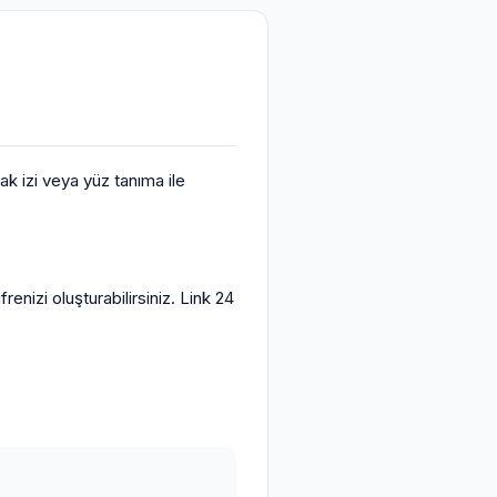
ak izi veya yüz tanıma ile
renizi oluşturabilirsiniz. Link 24