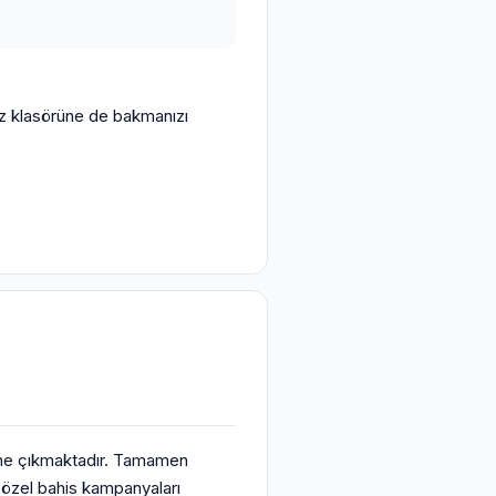
iz klasörüne de bakmanızı
e öne çıkmaktadır. Tamamen
 özel bahis kampanyaları