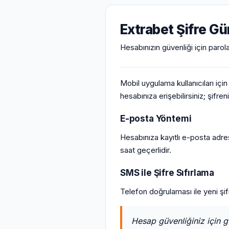
Extrabet Şifre G
Hesabınızın güvenliği için parol
Mobil uygulama kullanıcıları iç
hesabınıza erişebilirsiniz; şifre
E-posta Yöntemi
Hesabınıza kayıtlı e-posta adresi
saat geçerlidir.
SMS ile Şifre Sıfırlama
Telefon doğrulaması ile yeni şifre
Hesap güvenliğiniz için g