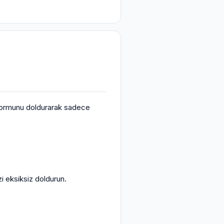
t formunu doldurarak sadece
zi eksiksiz doldurun.