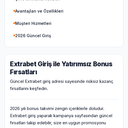
Avantajları ve Özellikleri
Müşteri Hizmetleri
2026 Güncel Giriş
Extrabet Giriş ile Yatırımsız Bonus
Fırsatları
Güncel Extrabet giriş adresi sayesinde risksiz kazanç
fırsatlarını keşfedin.
2026 yılı bonus takvimi zengin içeriklerle doludur.
Extrabet giriş yaparak kampanya sayfasından güncel
fırsatları takip edebilir, size en uygun promosyonu