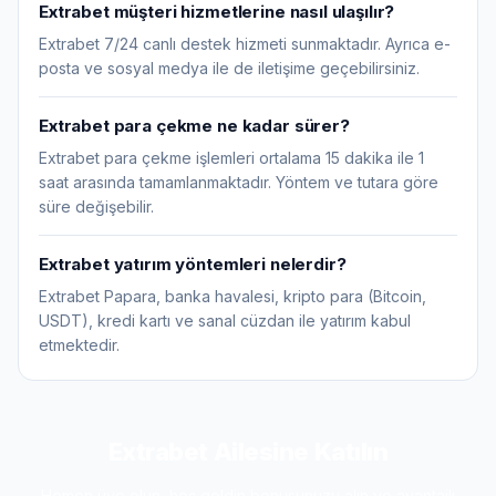
Extrabet müşteri hizmetlerine nasıl ulaşılır?
Extrabet 7/24 canlı destek hizmeti sunmaktadır. Ayrıca e-
posta ve sosyal medya ile de iletişime geçebilirsiniz.
Extrabet para çekme ne kadar sürer?
Extrabet para çekme işlemleri ortalama 15 dakika ile 1
saat arasında tamamlanmaktadır. Yöntem ve tutara göre
süre değişebilir.
Extrabet yatırım yöntemleri nelerdir?
Extrabet Papara, banka havalesi, kripto para (Bitcoin,
USDT), kredi kartı ve sanal cüzdan ile yatırım kabul
etmektedir.
Extrabet Ailesine Katılın
Hemen üye olun, hoş geldin bonusunuzu alın ve avantajlı