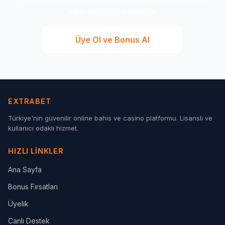
bahis deneyimine başlayın.
Üye Ol ve Bonus Al
EXTRABET
Türkiye'nin güvenilir online bahis ve casino platformu. Lisanslı ve
kullanıcı odaklı hizmet.
HIZLI LINKLER
Ana Sayfa
Bonus Fırsatları
Üyelik
Canlı Destek