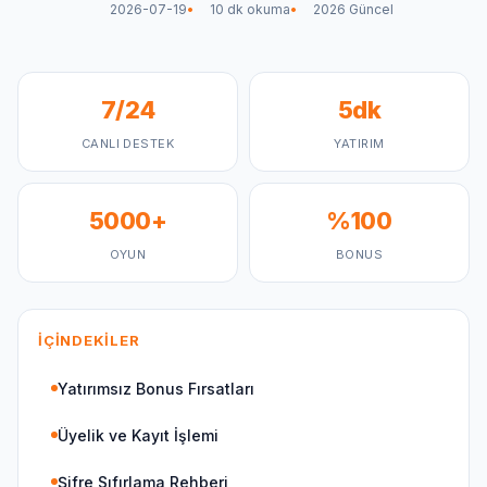
2026-07-19
10 dk okuma
2026 Güncel
7/24
5dk
CANLI DESTEK
YATIRIM
5000+
%100
OYUN
BONUS
İÇINDEKILER
Yatırımsız Bonus Fırsatları
Üyelik ve Kayıt İşlemi
Şifre Sıfırlama Rehberi