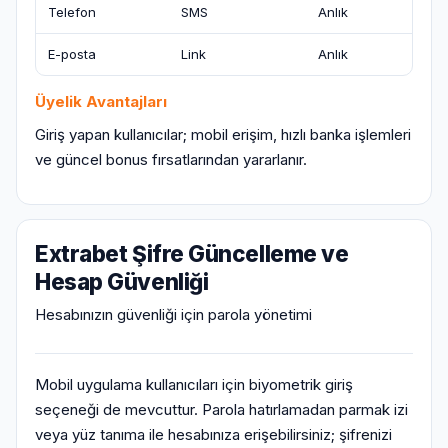
Telefon
SMS
Anlık
E-posta
Link
Anlık
Üyelik Avantajları
Giriş yapan kullanıcılar; mobil erişim, hızlı banka işlemleri
ve güncel bonus fırsatlarından yararlanır.
Extrabet Şifre Güncelleme ve
Hesap Güvenliği
Hesabınızın güvenliği için parola yönetimi
Mobil uygulama kullanıcıları için biyometrik giriş
seçeneği de mevcuttur. Parola hatırlamadan parmak izi
veya yüz tanıma ile hesabınıza erişebilirsiniz; şifrenizi