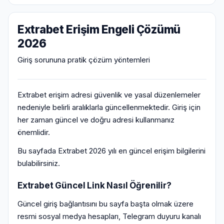
Extrabet Erişim Engeli Çözümü
2026
Giriş sorununa pratik çözüm yöntemleri
Extrabet erişim adresi güvenlik ve yasal düzenlemeler
nedeniyle belirli aralıklarla güncellenmektedir. Giriş için
her zaman güncel ve doğru adresi kullanmanız
önemlidir.
Bu sayfada Extrabet 2026 yılı en güncel erişim bilgilerini
bulabilirsiniz.
Extrabet Güncel Link Nasıl Öğrenilir?
Güncel giriş bağlantısını bu sayfa başta olmak üzere
resmi sosyal medya hesapları, Telegram duyuru kanalı