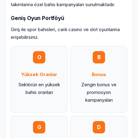
takımlarına özel bahis kampanyaları sunulmaktadır.
Geniş Oyun Portföyü
Giriş ile spor bahisleri, canlı casino ve slot oyunlarına
erişebilirsiniz.
O
B
Yüksek Oranlar
Bonus
Sektörün en yüksek
Zengin bonus ve
bahis oranları
promosyon
kampanyaları
G
D