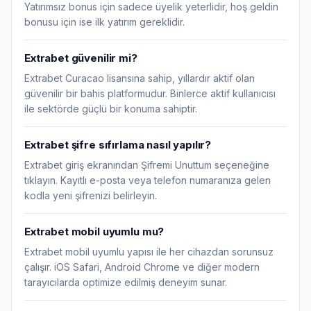
Yatırımsız bonus için sadece üyelik yeterlidir, hoş geldin
bonusu için ise ilk yatırım gereklidir.
Extrabet güvenilir mi?
Extrabet Curacao lisansına sahip, yıllardır aktif olan
güvenilir bir bahis platformudur. Binlerce aktif kullanıcısı
ile sektörde güçlü bir konuma sahiptir.
Extrabet şifre sıfırlama nasıl yapılır?
Extrabet giriş ekranından Şifremi Unuttum seçeneğine
tıklayın. Kayıtlı e-posta veya telefon numaranıza gelen
kodla yeni şifrenizi belirleyin.
Extrabet mobil uyumlu mu?
Extrabet mobil uyumlu yapısı ile her cihazdan sorunsuz
çalışır. iOS Safari, Android Chrome ve diğer modern
tarayıcılarda optimize edilmiş deneyim sunar.