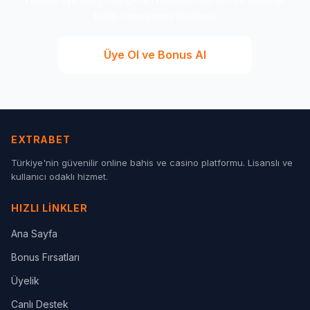
bahis deneyimine başlayın.
Üye Ol ve Bonus Al
EXTRABET
Türkiye'nin güvenilir online bahis ve casino platformu. Lisanslı ve
kullanıcı odaklı hizmet.
HIZLI LINKLER
Ana Sayfa
Bonus Fırsatları
Üyelik
Canlı Destek