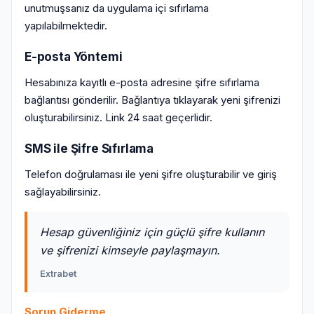
unutmuşsanız da uygulama içi sıfırlama
yapılabilmektedir.
E-posta Yöntemi
Hesabınıza kayıtlı e-posta adresine şifre sıfırlama
bağlantısı gönderilir. Bağlantıya tıklayarak yeni şifrenizi
oluşturabilirsiniz. Link 24 saat geçerlidir.
SMS ile Şifre Sıfırlama
Telefon doğrulaması ile yeni şifre oluşturabilir ve giriş
sağlayabilirsiniz.
Hesap güvenliğiniz için güçlü şifre kullanın
ve şifrenizi kimseyle paylaşmayın.
Extrabet
Sorun Giderme