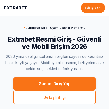
EXTRABET
Giriş Yap
Güncel ve Mobil Uyumlu Bahis Platformu
Extrabet Resmi Giriş - Güvenli
ve Mobil Erişim 2026
2026 yılına özel güncel erişim bilgileri sayesinde kesintisiz
bahis keyfi yaşayın. Mobil uyumlu tasarım, hızlı yatırma ve
çekim seçenekleri ile fark yaratın.
Güncel Giriş Yap
Detaylı Bilgi