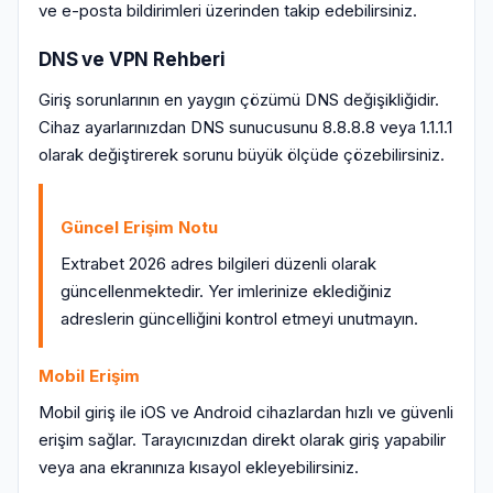
ve e-posta bildirimleri üzerinden takip edebilirsiniz.
DNS ve VPN Rehberi
Giriş sorunlarının en yaygın çözümü DNS değişikliğidir.
Cihaz ayarlarınızdan DNS sunucusunu 8.8.8.8 veya 1.1.1.1
olarak değiştirerek sorunu büyük ölçüde çözebilirsiniz.
Güncel Erişim Notu
Extrabet 2026 adres bilgileri düzenli olarak
güncellenmektedir. Yer imlerinize eklediğiniz
adreslerin güncelliğini kontrol etmeyi unutmayın.
Mobil Erişim
Mobil giriş ile iOS ve Android cihazlardan hızlı ve güvenli
erişim sağlar. Tarayıcınızdan direkt olarak giriş yapabilir
veya ana ekranınıza kısayol ekleyebilirsiniz.