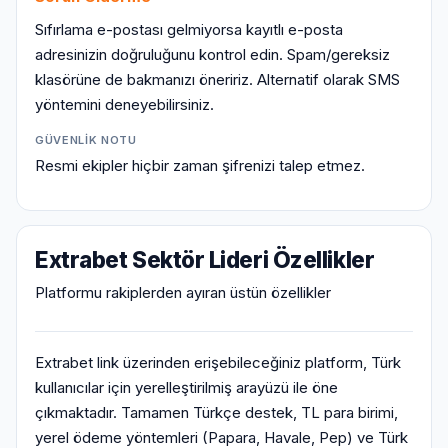
Sıfırlama e-postası gelmiyorsa kayıtlı e-posta
adresinizin doğruluğunu kontrol edin. Spam/gereksiz
klasörüne de bakmanızı öneririz. Alternatif olarak SMS
yöntemini deneyebilirsiniz.
GÜVENLIK NOTU
Resmi ekipler hiçbir zaman şifrenizi talep etmez.
Extrabet Sektör Lideri Özellikler
Platformu rakiplerden ayıran üstün özellikler
Extrabet link üzerinden erişebileceğiniz platform, Türk
kullanıcılar için yerelleştirilmiş arayüzü ile öne
çıkmaktadır. Tamamen Türkçe destek, TL para birimi,
yerel ödeme yöntemleri (Papara, Havale, Pep) ve Türk